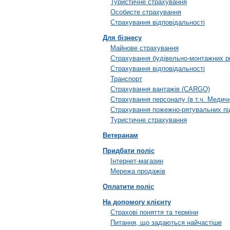
Туристичне страхування
Особисте страхування
Страхування відповідальності
Для бізнесу
Майнове страхування
Страхування будівельно-монтажних р
Страхування відповідальності
Транспорт
Страхування вантажів (CARGO)
Страхування персоналу (в т.ч. Медич
Страхування пожежно-рятувальних пі
Туристичне страхування
Ветеранам
Придбати поліс
Інтернет-магазин
Мережа продажів
Оплатити поліс
На допомогу клієнту
Страхові поняття та терміни
Питання, що задаються найчастіше