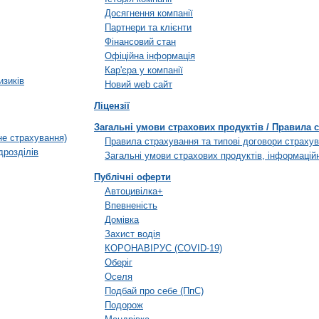
Досягнення компанії
Партнери та клієнти
Фінансовий стан
Офіційна інформація
Кар'єра у компанії
изиків
Новий web сайт
Ліцензії
Загальні умови страхових продуктів / Правила 
не страхування)
Правила страхування та типові договори страху
дрозділів
Загальні умови страхових продуктів, інформацій
Публічні оферти
Автоцивілка+
Впевненість
Домівка
Захист водія
КОРОНАВІРУС (COVID-19)
Оберіг
Оселя
Подбай про себе (ПпС)
Подорож