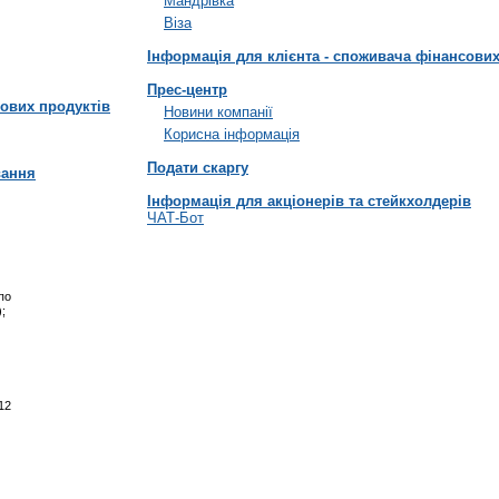
Мандрівка
Віза
Інформація для клієнта - споживача фінансових
Прес-центр
хових продуктів
Новини компанії
Корисна інформація
Подати скаргу
вання
Інформація для акціонерів та стейкхолдерів
ЧАТ-Бот
по
;
12