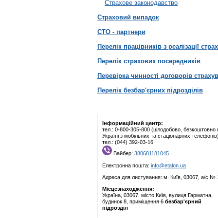
Страхове законодавство
Страховий випадок
СТО - партнери
Перелік працівників з реалізації стра
Перелік страхових посередників
Перевірка чинності договорів страху
Перелік безбар'єрних підрозділів
Інформаційний центр:
тел.: 0-800-305-800 (цілодобово, безкоштовно 
Україні з мобільних та стаціонарних телефонів)
тел.: (044) 392-03-16
Вайбер:
380681181045
Електронна пошта:
info@etalon.ua
Адреса для листування: м. Київ, 03067, а/с № 
Місцезнаходження:
Україна, 03067, місто Київ, вулиця Гарматна,
будинок 8, приміщення 6
безбар'єрний
підрозділ