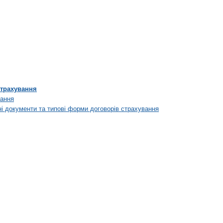
страхування
вання
ні документи та типові форми договорів страхування