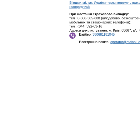
В інших містах України через мережу страх
посередників
При настанні страхового випадку:
тел.: 0-800-305-800 (цілодобово, безкоштовн
мобільних та стаціонарних телефонів);
тел.: (044) 392-03-16
Адреса для листування: м. Київ, 03067, а/с
Вайбер:
380681181045
Електронна пошта:
operator@etalon.u