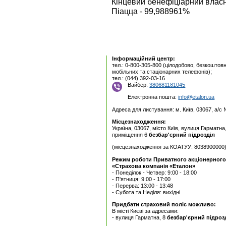
Кінцевий бенефіціарний власн
Піацца - 99,988961%
Інформаційний центр:
тел.: 0-800-305-800 (цілодобово, безкоштовн
мобільних та стаціонарних телефонів);
тел.: (044) 392-03-16
Вайбер:
380681181045
Електронна пошта:
info@etalon.ua
Адреса для листування: м. Київ, 03067, а/с
Місцезнаходження:
Україна, 03067, місто Київ, вулиця Гарматна
приміщення 6
безбар'єрний підрозділ
(місцезнаходження за КОАТУУ: 8038900000
Режим роботи Приватного акцiонерного
«Страхова компанія «Еталон»
- Понеділок - Четвер: 9:00 - 18:00
- П'ятниця: 9:00 - 17:00
- Перерва: 13:00 - 13:48
- Субота та Неділя: вихідні
Придбати страховий поліс можливо:
В місті Києві за адресами:
- вулиця Гарматна, 8
безбар'єрний підроз