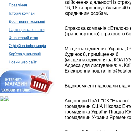
здійснення діяльності із стра
Правління
16, 18 та пропонує більше 40 
юридичним особам.
Історія компанії
Досягнення компанії
Страхова компанія «Еталон» 
Партнери та клієнти
(транспортного) страхового бю
Фінансовий стан
Офіційна інформація
Місцезнаходження: Україна, 03
будинок 8, приміщення 6
Кар'єра у компанії
(місцезнаходження за КОАТУУ
Новий web сайт
Адреса для листування: м. Киї
Електронна пошта: info@etalo
Відокремлені підрозділи відсу
Акціонери ПрАТ "СК "Еталон":
громадянин США Ніколас Ент
громадянка України Піацца Юл
громадянин України Яременк