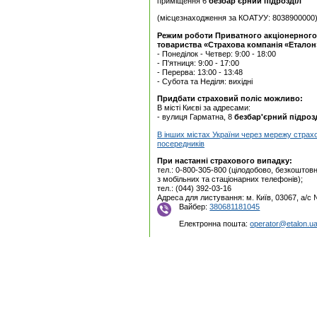
приміщення 6
безбар'єрний підрозділ
(місцезнаходження за КОАТУУ: 8038900000
Режим роботи Приватного акцiонерного
товариства «Страхова компанія «Еталон
- Понеділок - Четвер: 9:00 - 18:00
- П'ятниця: 9:00 - 17:00
- Перерва: 13:00 - 13:48
- Субота та Неділя: вихідні
Придбати страховий поліс можливо:
В місті Києві за адресами:
- вулиця Гарматна, 8
безбар'єрний підроз
В інших містах України через мережу страх
посередників
При настанні страхового випадку:
тел.: 0-800-305-800 (цілодобово, безкоштовн
з мобільних та стаціонарних телефонів);
тел.: (044) 392-03-16
Адреса для листування: м. Київ, 03067, а/с
Вайбер:
380681181045
Електронна пошта:
operator@etalon.u