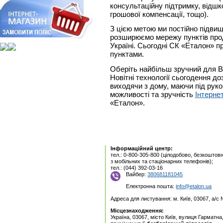
консультаційну підтримку, відшко
грошової компенсації, тощо).
З цією метою ми постійно підви
розширюємо мережу пунктів прод
Україні. Сьогодні СК «Еталон» п
пунктами.
Оберіть найбільш зручний для В
Новітні технології сьогодення д
виходячи з дому, маючи під руко
можливості та зручність
Інтерне
«Еталон».
Інформаційний центр:
тел.: 0-800-305-800 (цілодобово, безкоштовн
з мобільних та стаціонарних телефонів);
тел.: (044) 392-03-16
Вайбер:
380681181045
Електронна пошта:
info@etalon.ua
Адреса для листування: м. Київ, 03067, а/с
Місцезнаходження:
Україна, 03067, місто Київ, вулиця Гарматна